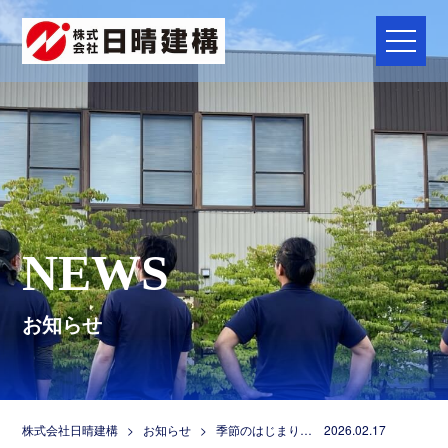
メニュ
NEWS
お知らせ
株式会社日晴建構
>
お知らせ
>
季節のはじまり… 2026.02.17